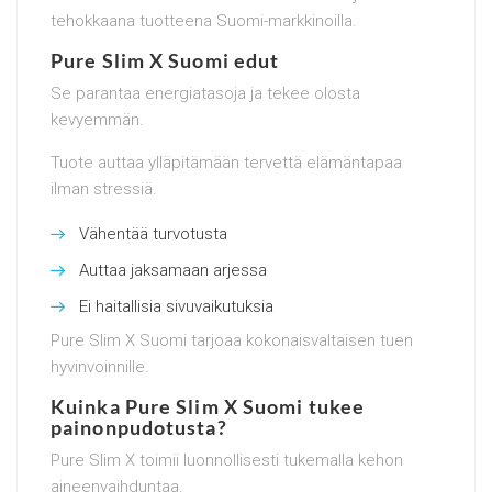
tehokkaana tuotteena Suomi-markkinoilla.
Pure Slim X Suomi edut
Se parantaa energiatasoja ja tekee olosta
kevyemmän.
Tuote auttaa ylläpitämään tervettä elämäntapaa
ilman stressiä.
Vähentää turvotusta
Auttaa jaksamaan arjessa
Ei haitallisia sivuvaikutuksia
Pure Slim X Suomi tarjoaa kokonaisvaltaisen tuen
hyvinvoinnille.
Kuinka Pure Slim X Suomi tukee
painonpudotusta?
Pure Slim X toimii luonnollisesti tukemalla kehon
aineenvaihduntaa.